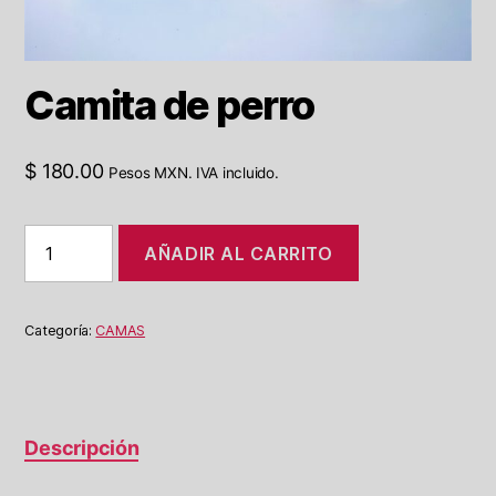
Camita de perro
$
180.00
Pesos MXN. IVA incluido.
Camita
AÑADIR AL CARRITO
de
perro
cantidad
Categoría:
CAMAS
Descripción